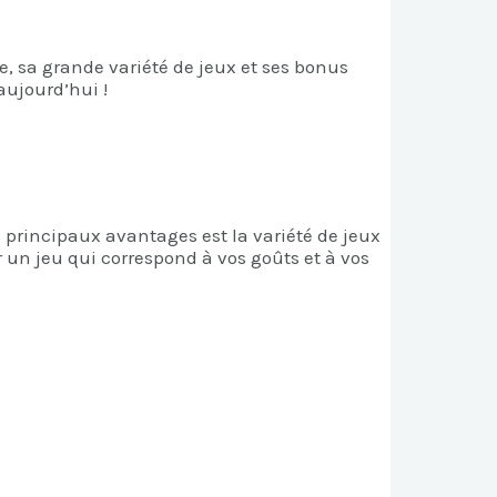
e, sa grande variété de jeux et ses bonus
 aujourd’hui !
s principaux avantages est la variété de jeux
r un jeu qui correspond à vos goûts et à vos