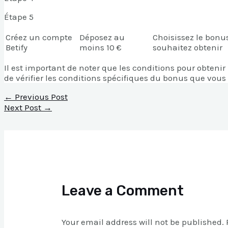
Étape 5
Créez un compte
Déposez au
Choisissez le bonu
Betify
moins 10 €
souhaitez obtenir
Il est important de noter que les conditions pour obteni
de vérifier les conditions spécifiques du bonus que vou
←
Previous Post
Next Post
→
Leave a Comment
Your email address will not be published.