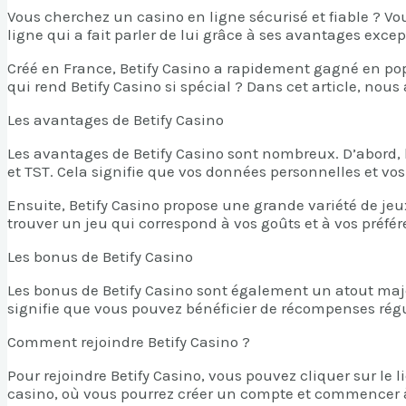
Vous cherchez un casino en ligne sécurisé et fiable ? Vou
ligne qui a fait parler de lui grâce à ses avantages excep
Créé en France, Betify Casino a rapidement gagné en popu
qui rend Betify Casino si spécial ? Dans cet article, nou
Les avantages de Betify Casino
Les avantages de Betify Casino sont nombreux. D’abord, l
et TST. Cela signifie que vos données personnelles et vo
Ensuite, Betify Casino propose une grande variété de jeu
trouver un jeu qui correspond à vos goûts et à vos préfér
Les bonus de Betify Casino
Les bonus de Betify Casino sont également un atout maje
signifie que vous pouvez bénéficier de récompenses régu
Comment rejoindre Betify Casino ?
Pour rejoindre Betify Casino, vous pouvez cliquer sur le 
casino, où vous pourrez créer un compte et commencer à