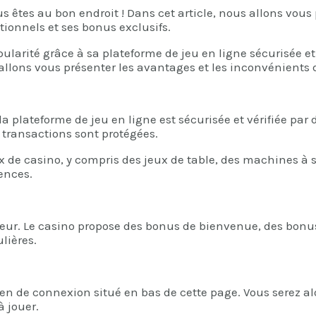
s êtes au bon endroit ! Dans cet article, nous allons vous
tionnels et ses bonus exclusifs.
larité grâce à sa plateforme de jeu en ligne sécurisée et 
s allons vous présenter les avantages et les inconvénients 
a plateforme de jeu en ligne est sécurisée et vérifiée pa
s transactions sont protégées.
x de casino, y compris des jeux de table, des machines à s
ences.
ur. Le casino propose des bonus de bienvenue, des bonus 
lières.
lien de connexion situé en bas de cette page. Vous serez a
 jouer.