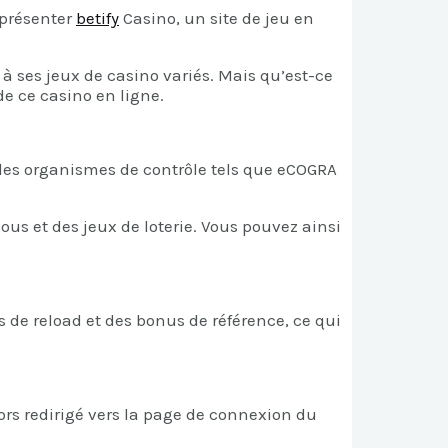
 présenter
betify
Casino, un site de jeu en
à ses jeux de casino variés. Mais qu’est-ce
de ce casino en ligne.
r des organismes de contrôle tels que eCOGRA
ous et des jeux de loterie. Vous pouvez ainsi
de reload et des bonus de référence, ce qui
lors redirigé vers la page de connexion du