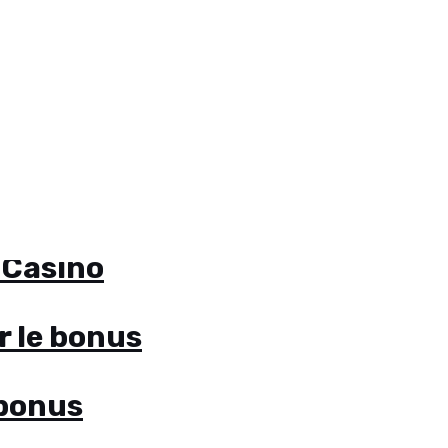
tify Casino
 Casino
r le bonus
 bonus