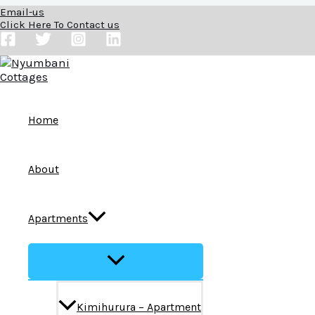
Skip
Post
Type
Name*
Email*
Website
MENU
Email-us
to
navigation
here..
TOGGLE
Click Here To Contact us
Betify Casino Avis Bonus excl
content
Leave a Comment
/
blog
/ By
adm1nlxg1n
Betify Casino –
Home
About
(2026)
Apartments
▶️ JOUER
Kimihurura – Apartment