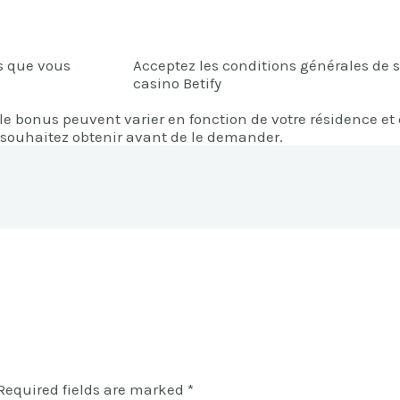
s que vous
Acceptez les conditions générales de 
casino Betify
r le bonus peuvent varier en fonction de votre résidence e
s souhaitez obtenir avant de le demander.
Required fields are marked
*