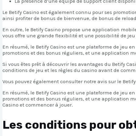
La présence d’une équipe de support client disponi
Le Betify Casino est également connu pour ses promotio
ainsi profiter de bonus de bienvenue, de bonus de reload
En outre, le Betify Casino propose une application mobil
vous offre une grande flexibilité et une possibilité de jeu 
En résumé, le Betify Casino est une plateforme de jeu en
promotions et des bonus réguliers, et une application m
Si vous êtes prêt à découvrir les avantages du Betify Ca
conditions de jeu et les règles du casino avant de comm
Vous pouvez également consulter notre avis sur le Betify
En résumé, le Betify Casino est une plateforme de jeu en
promotions et des bonus réguliers, et une application m
Casino et commencer à jouer.
Les conditions pour obt