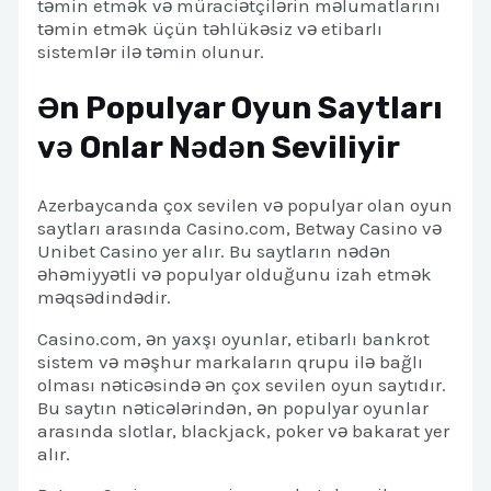
təmin etmək və müraciətçilərin məlumatlarını
təmin etmək üçün təhlükəsiz və etibarlı
sistemlər ilə təmin olunur.
Ən Populyar Oyun Saytları
və Onlar Nədən Seviliyir
Azerbaycanda çox sevilen və populyar olan oyun
saytları arasında Casino.com, Betway Casino və
Unibet Casino yer alır. Bu saytların nədən
əhəmiyyətli və populyar olduğunu izah etmək
məqsədindədir.
Casino.com, ən yaxşı oyunlar, etibarlı bankrot
sistem və məşhur markaların qrupu ilə bağlı
olması nəticəsində ən çox sevilen oyun saytıdır.
Bu saytın nəticələrindən, ən populyar oyunlar
arasında slotlar, blackjack, poker və bakarat yer
alır.