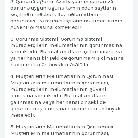
2. Qanunə Uğurlu: Azerbaycanın qanun və
qanunə uyğunluğunu təmin edən saytların
seçilməsi məcburi. Bu, məlumatların
qorunması və müraciətçilərin məlumatlarının
güvənli olmasına kömək edir.
3. Qorunma Sistemi: Qorunma sistemi,
müraciətçilərin məlumatlarının qorunmasına
kömək edir. Bu, məlumatların çalınmasına və
ya hər hansı bir şəkildə qorunmamış olmasına
baxımından ən böyük məsələdir.
4. Müştərilərin Məlumatlarının Qorunması:
Müştərilərin məlumatlarının qorunması,
müraciətçilərin məlumatlarının güvənli
olmasına kömək edir. Bu, məlumatların
çalınmasına və ya hər hansı bir şəkildə
qorunmamış olmasına baxımından ən böyük
məsələdir.
5. Müştərilərin Məlumatlarının Qorunması:
Müştərilərin məlumatlarının qorunması,