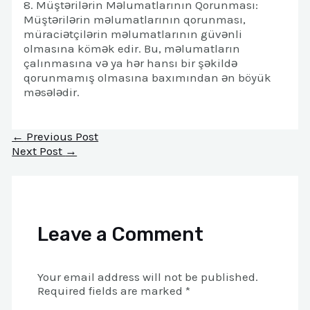
8. Müştərilərin Məlumatlarının Qorunması:
Müştərilərin məlumatlarının qorunması,
müraciətçilərin məlumatlarının güvənli
olmasına kömək edir. Bu, məlumatların
çalınmasına və ya hər hansı bir şəkildə
qorunmamış olmasına baxımından ən böyük
məsələdir.
←
Previous Post
Next Post
→
Leave a Comment
Your email address will not be published.
Required fields are marked
*