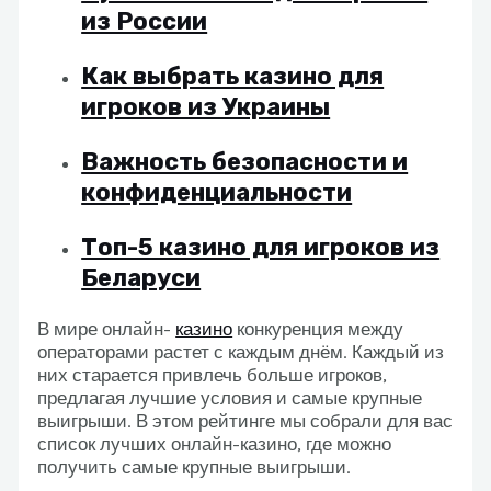
из России
Как выбрать казино для
игроков из Украины
Важность безопасности и
конфиденциальности
Топ-5 казино для игроков из
Беларуси
В мире онлайн-
казино
конкуренция между
операторами растет с каждым днём. Каждый из
них старается привлечь больше игроков,
предлагая лучшие условия и самые крупные
выигрыши. В этом рейтинге мы собрали для вас
список лучших онлайн-казино, где можно
получить самые крупные выигрыши.