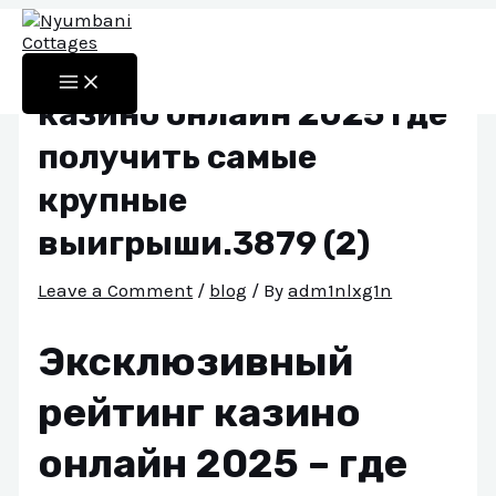
Skip
Post
Type
Name*
Email*
Website
MAIN
to
navigation
here..
MENU
content
казино онлайн 2025 где
получить самые
крупные
выигрыши.3879 (2)
Leave a Comment
/
blog
/ By
adm1nlxg1n
Эксклюзивный
рейтинг казино
онлайн 2025 – где