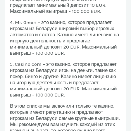
предлагает минимальный депозит 10 EUR.
Максимальный выигрыш – 100 000 EUR.
4. Mr. Green – это казино, которое предлагает
игрокам из Беларуси широкий выбор игровых
автоматов и слотов. Казино имеет лицензию на
игорную деятельность и предлагает
минимальный депозит 20 EUR. Максимальный
выигрыш – 100 000 EUR.
5. Casino.com – это казино, которое предлагает
игрокам из Беларуси игры на деньги, такие как
покер, бинго и другие. Казино имеет лицензию
на игорную деятельность и предлагает
минимальный депозит 20 EUR. Максимальный
выигрыш – 100 000 EUR.
В этом списке мы включили только те казино,
которые имеют репутацию и предлагают
игрокам из Беларуси самые крупные выигрыши.
Мы рекомендуем вам изучить каждый из этих
казино и выбрать то, которое лучше всего