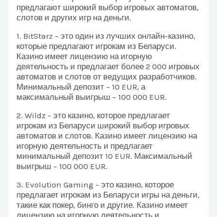
предлагают широкий выбор игровых автоматов,
слотов и других игр на деньги.
1. BitStarz – это один из лучших онлайн-казино,
которые предлагают игрокам из Беларуси.
Казино имеет лицензию на игорную
деятельность и предлагает более 2 000 игровых
автоматов и слотов от ведущих разработчиков.
Минимальный депозит – 10 EUR, а
максимальный выигрыш – 100 000 EUR.
2. Wildz – это казино, которое предлагает
игрокам из Беларуси широкий выбор игровых
автоматов и слотов. Казино имеет лицензию на
игорную деятельность и предлагает
минимальный депозит 10 EUR. Максимальный
выигрыш – 100 000 EUR.
3. Evolution Gaming – это казино, которое
предлагает игрокам из Беларуси игры на деньги,
такие как покер, бинго и другие. Казино имеет
лицензию на игорную деятельность и