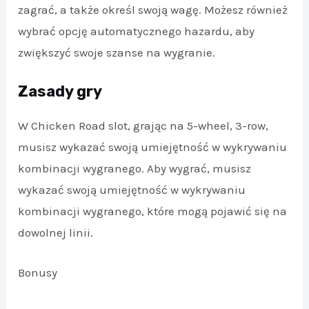
zagrać, a także określ swoją wagę. Możesz również
wybrać opcję automatycznego hazardu, aby
zwiększyć swoje szanse na wygranie.
Zasady gry
W Chicken Road slot, grając na 5-wheel, 3-row,
musisz wykazać swoją umiejętność w wykrywaniu
kombinacji wygranego. Aby wygrać, musisz
wykazać swoją umiejętność w wykrywaniu
kombinacji wygranego, które mogą pojawić się na
dowolnej linii.
Bonusy