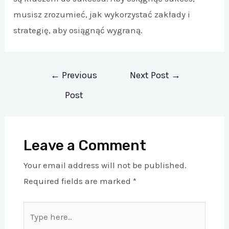
musisz zrozumieć, jak wykorzystać zakłady i
strategię, aby osiągnąć wygraną.
←
Previous
Next Post
→
Post
Leave a Comment
Your email address will not be published.
Required fields are marked
*
Type
here..