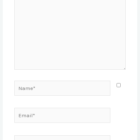
Name*
Email*
Website