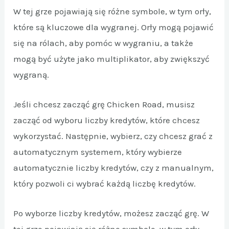
W tej grze pojawiają się różne symbole, w tym orły,
które są kluczowe dla wygranej. Orły mogą pojawić
się na rólach, aby pomóc w wygraniu, a także
mogą być użyte jako multiplikator, aby zwiększyć
wygraną.
Jeśli chcesz zacząć grę Chicken Road, musisz
zacząć od wyboru liczby kredytów, które chcesz
wykorzystać. Następnie, wybierz, czy chcesz grać z
automatycznym systemem, który wybierze
automatycznie liczby kredytów, czy z manualnym,
który pozwoli ci wybrać każdą liczbę kredytów.
Po wyborze liczby kredytów, możesz zacząć grę. W