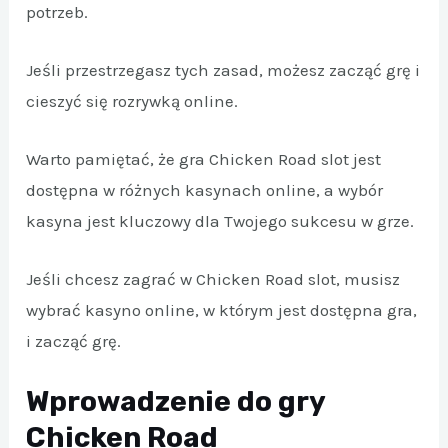
potrzeb.
Jeśli przestrzegasz tych zasad, możesz zacząć grę i
cieszyć się rozrywką online.
Warto pamiętać, że gra Chicken Road slot jest
dostępna w różnych kasynach online, a wybór
kasyna jest kluczowy dla Twojego sukcesu w grze.
Jeśli chcesz zagrać w Chicken Road slot, musisz
wybrać kasyno online, w którym jest dostępna gra,
i zacząć grę.
Wprowadzenie do gry
Chicken Road