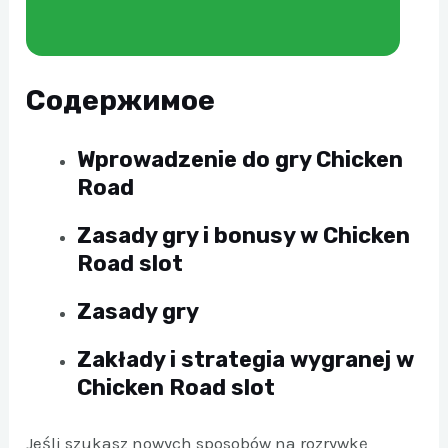
Содержимое
Wprowadzenie do gry Chicken
Road
Zasady gry i bonusy w Chicken
Road slot
Zasady gry
Zakłady i strategia wygranej w
Chicken Road slot
Jeśli szukasz nowych sposobów na rozrywkę