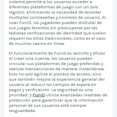
sistema permite a los usuarios acceder a
diferentes plataformas de juego con un solo
registro, eliminando la necesidad de recordar
múltiples contraseñas y nombres de usuario. Al
usar FunID, los jugadores pueden disfrutar de
sus juegos favoritos sin preocuparse por las
tediosas verificaciones de identidad que suelen
requerir los sitios tradicionales, como es el caso
de muchos casino en línea.
El funcionamiento de FunID es sencillo y eficaz.
Al crear una cuenta, los usuarios pueden
vincular sus plataformas de juego preferidas y
realizar transacciones de manera instantánea.
Esto no solo agiliza el proceso de acceso, sino
que también mejora la experiencia general del
usuario al reducir los tiempos de espera en
pagos y verificación. La seguridad es una
prioridad, y
FunID
utiliza avanzadas medidas de
protección para garantizar que la información
personal de sus usuarios esté siempre
resguardada.