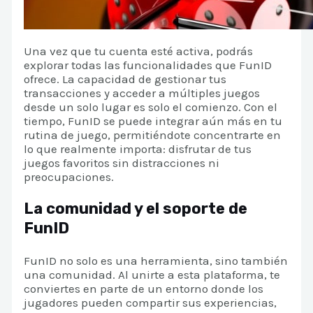
Una vez que tu cuenta esté activa, podrás
explorar todas las funcionalidades que FunID
ofrece. La capacidad de gestionar tus
transacciones y acceder a múltiples juegos
desde un solo lugar es solo el comienzo. Con el
tiempo, FunID se puede integrar aún más en tu
rutina de juego, permitiéndote concentrarte en
lo que realmente importa: disfrutar de tus
juegos favoritos sin distracciones ni
preocupaciones.
La comunidad y el soporte de
FunID
FunID no solo es una herramienta, sino también
una comunidad. Al unirte a esta plataforma, te
conviertes en parte de un entorno donde los
jugadores pueden compartir sus experiencias,