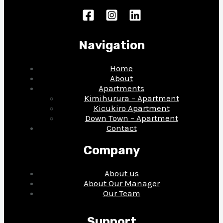
Navigation
Home
About
Apartments
Kimihurura – Apartment
Kicukiro Apartment
Down Town – Apartment
Contact
Company
About us
About Our Manager
Our Team
Support