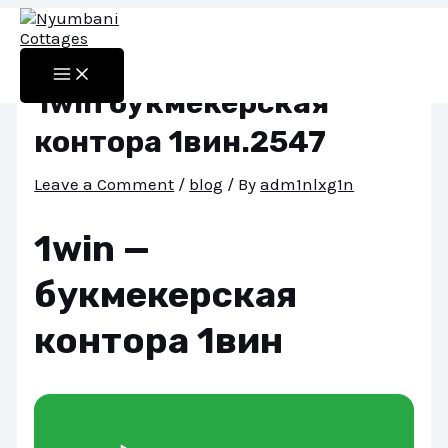
Skip
Post
Type
Name*
Email*
Website
MAIN
to
navigation
here..
MENU
content
1win букмекерская
контора 1вин.2547
Leave a Comment
/
blog
/ By
adm1nlxg1n
1win —
букмекерская
контора 1вин