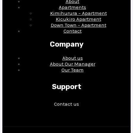
About
Apartments
Kimihurura – Apartment
Kicukiro Apartment
Down Town – Apartment
Contact
Company
About us
About Our Manager
Our Team
Support
Contact us