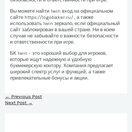
Вы можете найти 1win вход на официальном
сайте https://logobaker.ru/ , а также
использовать 1win зеркало, если официальный
сайт заблокирован в вашей стране. Ни в коем
случае не забывайте о важности безопасности
и ответственности при игре.
БК 1win – это хороший выбор для игроков,
которые ищут надежную и удобную
букмекерскую контору. Компания предлагает
широкий спектр услуг и функций, а также
привлекательные бонусы и акции.
←
Previous Post
Next Post
→