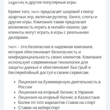
Legends и другие популярные игры.
Кроме того, 1win предлагает широкий спектр
азартных игр, включая рулетку, бинго, слоты и
другие игры. Компания также предлагает
возможность играть в онлайн-казино, где
клиенты могут играть в игры с реальными
дилерами.
1win – это безопасная и надежная компания,
которая обеспечивает безопасность и
конфиденциальность своих клиентов. Компания
использует современные технологии для
защиты данных и обеспечивает быстрый и
бесперебойный доступ к своим сервисам.
Лицензия на букмекерскую деятельность в
России
Лицензия на игорный бизнес в Украине
Лицензия на игорный бизнес в Казахстане
Более 20 000 вариантов ставок на спорт
Ставки на киберспорт