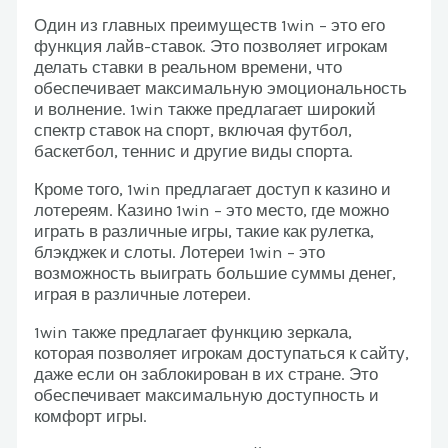
Один из главных преимуществ 1win – это его
функция лайв-ставок. Это позволяет игрокам
делать ставки в реальном времени, что
обеспечивает максимальную эмоциональность
и волнение. 1win также предлагает широкий
спектр ставок на спорт, включая футбол,
баскетбол, теннис и другие виды спорта.
Кроме того, 1win предлагает доступ к казино и
лотереям. Казино 1win – это место, где можно
играть в различные игры, такие как рулетка,
блэкджек и слоты. Лотереи 1win – это
возможность выиграть большие суммы денег,
играя в различные лотереи.
1win также предлагает функцию зеркала,
которая позволяет игрокам доступаться к сайту,
даже если он заблокирован в их стране. Это
обеспечивает максимальную доступность и
комфорт игры.