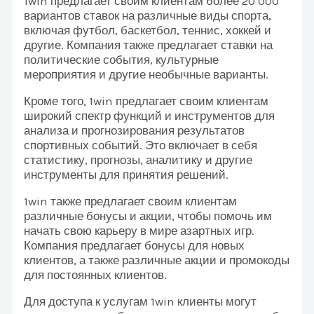
1win предлагает своим клиентам более 20 000
вариантов ставок на различные виды спорта,
включая футбол, баскетбол, теннис, хоккей и
другие. Компания также предлагает ставки на
политические события, культурные
мероприятия и другие необычные варианты.
Кроме того, 1win предлагает своим клиентам
широкий спектр функций и инструментов для
анализа и прогнозирования результатов
спортивных событий. Это включает в себя
статистику, прогнозы, аналитику и другие
инструменты для принятия решений.
1win также предлагает своим клиентам
различные бонусы и акции, чтобы помочь им
начать свою карьеру в мире азартных игр.
Компания предлагает бонусы для новых
клиентов, а также различные акции и промокоды
для постоянных клиентов.
Для доступа к услугам 1win клиенты могут