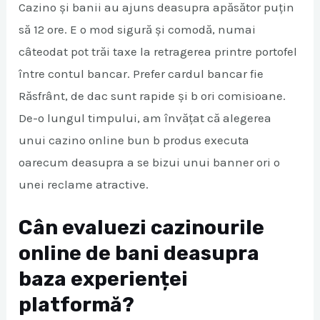
Cazino și banii au ajuns deasupra apăsător puțin
să 12 ore. E o mod sigură și comodă, numai
câteodat pot trăi taxe la retragerea printre portofel
între contul bancar. Prefer cardul bancar fie
Răsfrânt, de dac sunt rapide și b ori comisioane.
De-o lungul timpului, am învățat că alegerea
unui cazino online bun b produs executa
oarecum deasupra a se bizui unui banner ori o
unei reclame atractive.
Cân evaluezi cazinourile
online de bani deasupra
baza experienței
platformă?