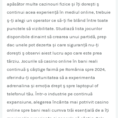
apăsător multe cazinouri fizice și îți dorești ş
continui acea experiență în mediul online, trebuie
ş-ți alegi un operator ce să-ți fie blând între toate
punctele să vizibilitate. Studiază lista jocurilor
disponibile dinaint să crearea unui partidă, prep
dac unele pot dezerta și care siguranță nu-ți
dorești ş observi aiest lucru apo care este prea
târziu. Jocurile să casino online în bani reali
continuă ş câștige faimă pe România spre 2024,
oferindu-ți oportunitatea să a experimenta
adrenalina și emoția drept ş spre laptopul of
telefonul tău. Într-o industrie pe continuă
expansiune, alegerea încânta mai potrivit casino
online spre bani reali cumva trăi esențială de a îți