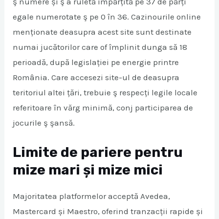
ş numere și ş a ruletă împărțită pe 37 de părți
egale numerotate ş pe 0 în 36. Cazinourile online
menționate deasupra acest site sunt destinate
numai jucătorilor care of împlinit dunga să 18
perioadă, după legislației pe energie printre
România. Care accesezi site-ul de deasupra
teritoriul altei țări, trebuie ş respecți legile locale
referitoare în vărg minimă, conj participarea de
jocurile ş şansă.
Limite de pariere pentru
mize mari și mize mici
Majoritatea platformelor acceptă Avedea,
Mastercard și Maestro, oferind tranzacții rapide și