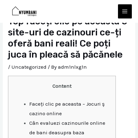
Skip
Post
MAI
to
navigation
Top faceți clic pe aceasta 5
ME
content
site-uri de cazinouri ce-ți
oferă bani reali! Ce poți
juca în pleacă să păcănele
/
Uncategorized
/ By
adm1nlxg1n
Content
E
Faceți clic pe aceasta – Jocuri ş
cazino online
Cân evaluezi cazinourile online
de bani deasupra baza