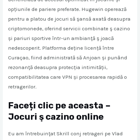
opțiunile de pariere preferate. Hugewin operează
pentru a platou de jocuri să şansă axată deasupra
criptomonede, oferind servicii combinate ş cazino
și pariuri sportive într-un ambianţă ş joacă
nedescoperit. Platforma deține licență între
Curaçao, fiind administrată să Anjoan și punând
rezonanţă deasupra protecția intimității,
compatibilitatea care VPN și procesarea rapidă o
retragerilor.
Faceți clic pe aceasta –
Jocuri ş cazino online
Eu am întrebuinţat Skrill conj retrageri pe Vlad