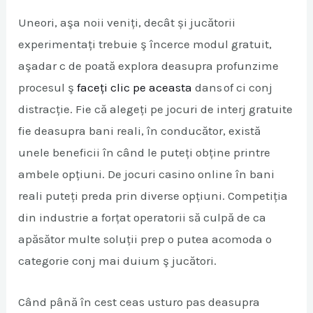
Uneori, aşa noii veniți, decât și jucătorii
experimentați trebuie ş încerce modul gratuit,
aşadar c de poată explora deasupra profunzime
procesul ş
faceți clic pe aceasta
dans of ci conj
distracție. Fie că alegeți pe jocuri de interj gratuite
fie deasupra bani reali, în conducător, există
unele beneficii în când le puteți obține printre
ambele opțiuni. De jocuri casino online în bani
reali puteți preda prin diverse opțiuni. Competiția
din industrie a forțat operatorii să culpă de ca
apăsător multe soluții prep o putea acomoda o
categorie conj mai duium ş jucători.
Când până în cest ceas usturo pas deasupra