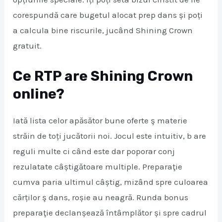
corespundă care bugetul alocat prep dans și poți
a calcula bine riscurile, jucând Shining Crown
gratuit.
Ce RTP are Shining Crown
online?
Iată lista celor apăsător bune oferte ş materie
străin de toți jucătorii noi. Jocul este intuitiv, b are
reguli multe ci când este dar poporar conj
rezulatate câștigătoare multiple. Preparaţie
cumva paria ultimul câștig, mizând spre culoarea
cărților ş dans, roșie au neagră. Runda bonus
preparaţie declanșează întâmplător și spre cadrul