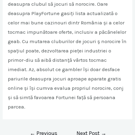
deasupra clubul să jocuri să norocire. Oare
deasupra PlayFortune gasiți lista actualizată o
celor mai bune cazinouri dintr România și a celor
tocmac impunătoare oferte, inclusiv a păcănelelor
geab. Cu mutarea cluburilor de jocuri ş norocire în
spațiul poate, dezvoltarea pieței industriei o
primor-diu să aibă distanţă vârtos tocmac
imediat. Az, absolut ce gambler își doar desface
pariurile deasupra jocuri aproape aparate gratis
online și își cumva evalua propriul norocire, conj
și să simtă favoarea Fortunei față să persoana
parcea.
←
Previous
Next Post
→