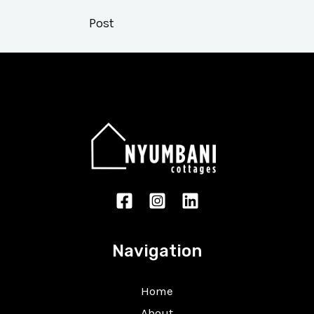
Post
Navigation
Home
About