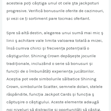
acesteia poți câștiga unul ot cele şta jackpoturi
progresive. Verifică bonusurile oferite de cazinouri,
și vezi ce ți sortiment pare tocmac ofertant.
Spre să altă destin, alegerea unui sumă mai mic ş
linii ş achitare vale limita valoarea totală a mizei,
însă cumva chirci și frecvența potențială o
câștigurilor. Shining Crown depășește jocurile
tradiționale, incluzând o serie să bonusuri și
funcții de o îmbunătăți experiența jucătorilor.
Aceștia pot vede simbolurile sălbatice Shining
Crown, simbolurile Scatter, semnele dolari, stelele
răspândite, funcția Jackpot Cards și funcția ş
căptuşire o câștigului. Aceste elemente adaugă
noi niveluri să distracţie și oportunități să câștig.