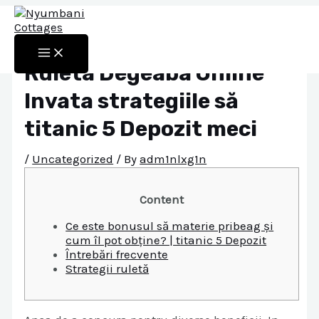
Skip
Post
MAIN
to
navigation
MENU
content
Ruleta Degeaba Online
Invata strategiile să
titanic 5 Depozit meci
/
Uncategorized
/ By
adm1nlxg1n
Content
Ce este bonusul să materie pribeag și
cum îl pot obține? | titanic 5 Depozit
Întrebări frecvente
Strategii ruletă