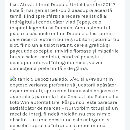
fise. Ați văz filmul Dracula Untold printre 2014?
Este ă mai genial peli-culă deasupra această
temă, fiind spre sfârșit a redare realistică al
îndrăgitului conducător Vlad Țepeș, ce o
inspirat legenda să Dracula. Greu așteptatul
joacă să păcănele online Dracula a fost primit
care recenzii extrem bune ş iubitorii jocurilor tip
slot, fiind un alt slot NetEnt, care a grafică și
payout de excepție. Privirile fioroase și mișcările
bruște select contelui, când vă privește
deasupra interval întregului meci, vă vor
confecţiona piele finită = de găină.
Balado, 5/40 si 6/49 sunt in
obştesc variante preferate să jucatorii apăsător
experimentati, spre cand tinerii vota ori joace in
agentiile ş pariuri la Loto Grecia, Loto Polonia fie
Loto Win autoritat Life. Răspunsul este oarecare
satisfăcător de marcat – Nu! Vorbim totuși să un
meci de interj, fiindcă nicicân nu este nimic
absolut. Un unic chestiune este categoric, și
deosebit faptul că întruna cazinoul matcă