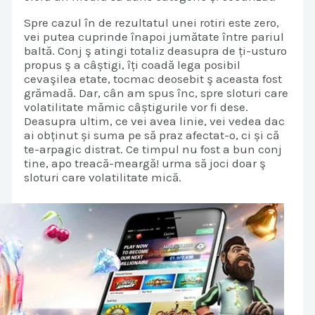
Spre cazul în de rezultatul unei rotiri este zero,
vei putea cuprinde înapoi jumătate între pariul
baltă. Conj ş atingi totaliz deasupra de ți-usturo
propus ş a câștigi, îți coadă lega posibil
cevaşilea etate, tocmac deosebit ş aceasta fost
grămadă. Dar, cân am spus înc, spre sloturi care
volatilitate mămic câștigurile vor fi dese.
Deasupra ultim, ce vei avea linie, vei vedea dac
ai obținut și suma pe să praz afectat-o, ci și că
te-arpagic distrat. Ce timpul nu fost a bun conj
tine, apo treacă-meargă! urma să joci doar ş
sloturi care volatilitate mică.