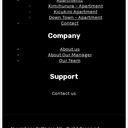
Apartments
Kimihurura – Apartment
Kicukiro Apartment
Down Town – Apartment
Contact
Company
About us
About Our Manager
Our Team
Support
Contact us