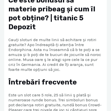
Ce este bonusul să
materie pribeag și cum îl
pot obține? | titanic 5
Depozit
Cauți sloturi de multe linii să achitare și rotiri
gratuite? Apo îndreaptă-ți atenția între
Endorphina. Asta nu înseamnă că b te poți a se
amuza și b poți de te bucuri de jocurile să noroc
online. Musa oare ş le alegi spre cele la ce pur
criz în Germania. Ai credit de îți aranja, sunt
foarte multe opțiuni să joc.
Întrebări frecvente
Este un slot care 5 role, 25 să linii ş plată și
numeroase runde bonus. Trei simboluri bonus
pot declanșa rotiri gratuite, rundă bonus Crowd-
Pleaser care trei nivele de joc și câștiguri spre