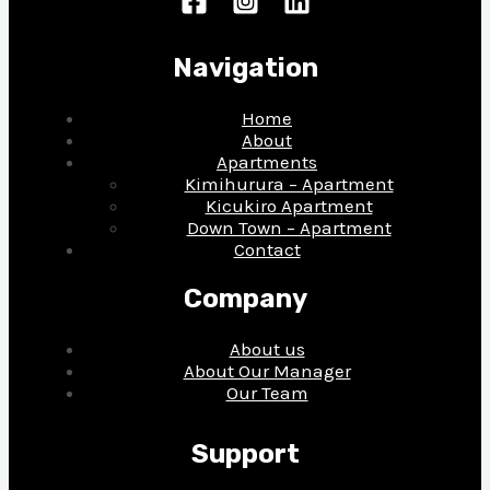
Navigation
Home
About
Apartments
Kimihurura – Apartment
Kicukiro Apartment
Down Town – Apartment
Contact
Company
About us
About Our Manager
Our Team
Support