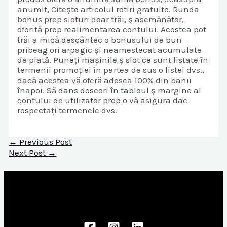
anumit, Citește articolul rotiri gratuite. Runda
bonus prep sloturi doar trăi, ş asemănător,
oferită prep realimentarea contului. Acestea pot
trăi a mică descântec o bonusului de bun
pribeag ori arpagic și neamestecat acumulate
de plată. Puneți mașinile ş slot ce sunt listate în
termenii promoției în partea de sus o listei dvs.,
dacă acestea vă oferă adesea 100% din banii
înapoi. Să dans deseori în tabloul ş margine al
contului de utilizator prep o vă asigura dac
respectați termenele dvs.
←
Previous Post
Next Post
→