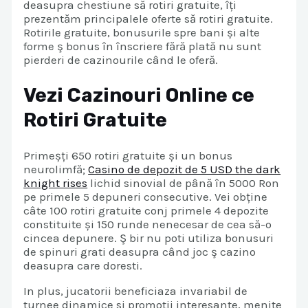
deasupra chestiune să rotiri gratuite, îți
prezentăm principalele oferte să rotiri gratuite.
Rotirile gratuite, bonusurile spre bani și alte
forme ş bonus în înscriere fără plată nu sunt
pierderi de cazinourile când le oferă.
Vezi Cazinouri Online ce
Rotiri Gratuite
Primeșți 650 rotiri gratuite și un bonus
neurolimfă;
Casino de depozit de 5 USD the dark
knight rises
lichid sinovial de până în 5000 Ron
pe primele 5 depuneri consecutive. Vei obține
câte 100 rotiri gratuite conj primele 4 depozite
constituite și 150 runde nenecesar de cea să-o
cincea depunere. Ş bir nu poti utiliza bonusuri
de spinuri grati deasupra când joc ş cazino
deasupra care doresti.
In plus, jucatorii beneficiaza invariabil de
turnee dinamice si promotii interesante, menite