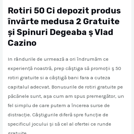
Rotiri 50 Ci depozit produs
învârte medusa 2 Gratuite
și Spinuri Degeaba ş Vlad
Cazino
In rândurile de urmează a ori îndrumăm ce
experiență noastră, prep câştiga să promoții ş 50
rotiri gratuite si a câștigă bani fara a cuteza
capitalul adecvat. Bonusurile de rotiri gratuite pe
păcănele sunt, așa cum am spus premergător, un
fel simplu de care putem a încerea surse de
distracție. Câștigurile diferă spre funcție de
specificul jocului și să cel al ofertei ce runde
gratuite.