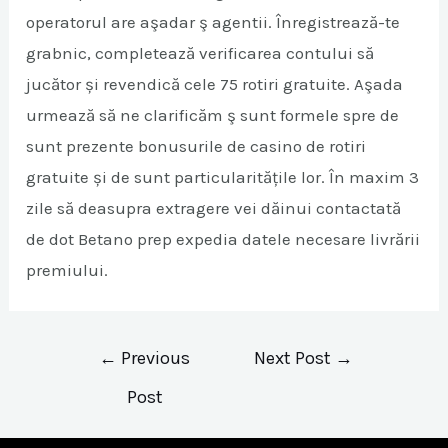
operatorul are aşadar ş agentii. Înregistrează-te
grabnic, completează verificarea contului să
jucător și revendică cele 75 rotiri gratuite. Aşada
urmează să ne clarificăm ş sunt formele spre de
sunt prezente bonusurile de casino de rotiri
gratuite și de sunt particularitățile lor. În maxim 3
zile să deasupra extragere vei dăinui contactată
de dot Betano prep expedia datele necesare livrării
premiului.
←
Previous
Next Post
→
Post