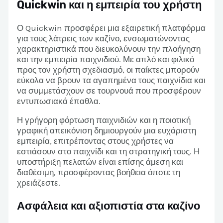
Quickwin και η εμπειρία του χρήστη
Ο Quickwin προσφέρει μια εξαιρετική πλατφόρμα
για τους λάτρεις των καζίνο, ενσωματώνοντας
χαρακτηριστικά που διευκολύνουν την πλοήγηση
και την εμπειρία παιχνιδιού. Με απλό και φιλικό
προς τον χρήστη σχεδιασμό, οι παίκτες μπορούν
εύκολα να βρουν τα αγαπημένα τους παιχνίδια και
να συμμετάσχουν σε τουρνουά που προσφέρουν
εντυπωσιακά έπαθλα.
Η γρήγορη φόρτωση παιχνιδιών και η ποιοτική
γραφική απεικόνιση δημιουργούν μια ευχάριστη
εμπειρία, επιτρέποντας στους χρήστες να
εστιάσουν στο παιχνίδι και τη στρατηγική τους. Η
υποστήριξη πελατών είναι επίσης άμεση και
διαθέσιμη, προσφέροντας βοήθεια όποτε τη
χρειάζεστε.
Ασφάλεια και αξιοπιστία στα καζίνο