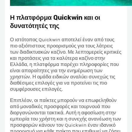
Η πλατφόρμα Quickwin και οι
δυνατότητές της
Ο ιστότοπος Quickwin αποτελεί έναν από τους
πιο αξιόπιστους προορισμούς για τους λάτρεις
των διαδικτυακών καζίνο. Με λεπτομερείς κριτικές
και προτάσεις για τα καλύτερα καζίνο στην
Ελλάδα, η πλατφόρμα παρέχει πληροφορίες που
είναι απαραίτητες για την ενημέρωση των
χρηστών. Η ομάδα ειδικών αναλύει συνεχώς τις
διαθέσιμες επιλογές για να προτείνει τις πιο
συμφέρουσες επιλογές.
Επιπλέον, οι παίκτες μπορούν να επωφεληθούν
από μοναδικές προσφορές και τουρνουά που
διοργανώνονται τακτικά. Αυτή η αφοσίωση στην
εμπειρία του χρήστη και η συνεχής ανανέωση των
προσφορών κάνουν τον Quickwin έναν ιδανικό
προορισμό για κάθε παίκτη που επιθυμεί να ζήσει