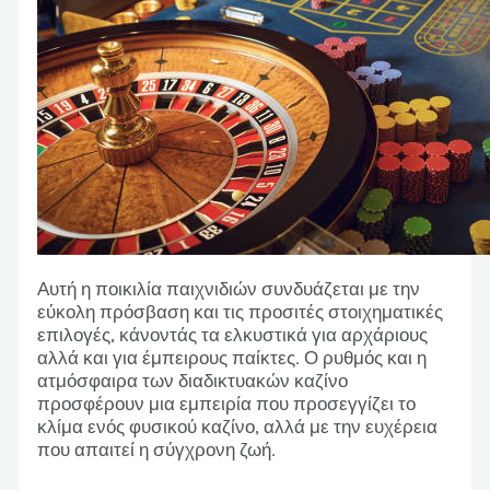
Αυτή η ποικιλία παιχνιδιών συνδυάζεται με την
εύκολη πρόσβαση και τις προσιτές στοιχηματικές
επιλογές, κάνοντάς τα ελκυστικά για αρχάριους
αλλά και για έμπειρους παίκτες. Ο ρυθμός και η
ατμόσφαιρα των διαδικτυακών καζίνο
προσφέρουν μια εμπειρία που προσεγγίζει το
κλίμα ενός φυσικού καζίνο, αλλά με την ευχέρεια
που απαιτεί η σύγχρονη ζωή.