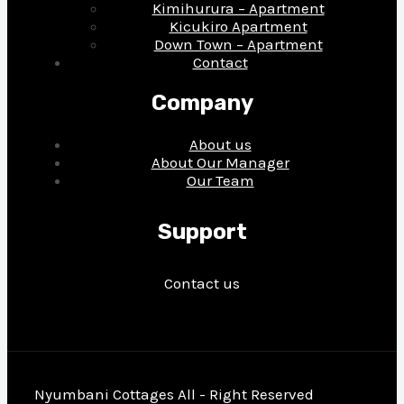
Kimihurura – Apartment
Kicukiro Apartment
Down Town – Apartment
Contact
Company
About us
About Our Manager
Our Team
Support
Contact us
Nyumbani Cottages All - Right Reserved