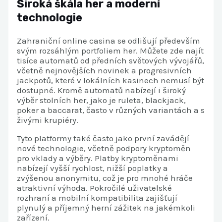
Široká škála her a moderní
technologie
Zahraniční online casina se odlišují především
svým rozsáhlým portfoliem her. Můžete zde najít
tisíce automatů od předních světových vývojářů,
včetně nejnovějších novinek a progresivních
jackpotů, které v lokálních kasinech nemusí být
dostupné. Kromě automatů nabízejí i široký
výběr stolních her, jako je ruleta, blackjack,
poker a baccarat, často v různých variantách a s
živými krupiéry.
Tyto platformy také často jako první zavádějí
nové technologie, včetně podpory kryptoměn
pro vklady a výběry. Platby kryptoměnami
nabízejí vyšší rychlost, nižší poplatky a
zvýšenou anonymitu, což je pro mnohé hráče
atraktivní výhoda. Pokročilé uživatelské
rozhraní a mobilní kompatibilita zajišťují
plynulý a příjemný herní zážitek na jakémkoli
zařízení.