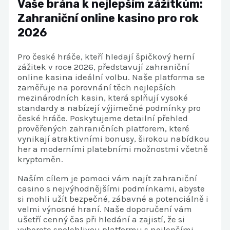
Vaše brána k nejlepším zážitkům:
Zahraniční online kasino pro rok
2026
Pro české hráče, kteří hledají špičkový herní
zážitek v roce 2026, představují zahraniční
online kasina ideální volbu. Naše platforma se
zaměřuje na porovnání těch nejlepších
mezinárodních kasin, která splňují vysoké
standardy a nabízejí výjimečné podmínky pro
české hráče. Poskytujeme detailní přehled
prověřených zahraničních platforem, které
vynikají atraktivními bonusy, širokou nabídkou
her a moderními platebními možnostmi včetně
kryptoměn.
Naším cílem je pomoci vám najít zahraniční
casino s nejvýhodnějšími podmínkami, abyste
si mohli užít bezpečné, zábavné a potenciálně i
velmi výnosné hraní. Naše doporučení vám
ušetří cenný čas při hledání a zajistí, že si
vyberete spolehlivou platformu s nejlepšími