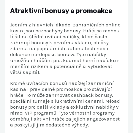
Atraktivní bonusy a promoakce
Jedním z hlavních lákadel zahraničních online
kasin jsou bezpochyby bonusy. Hráči se mohou
těšit na štědré uvítací balíčky, které často
zahrnují bonusy k prvnímu vkladu, otočky
zdarma na populárních automatech nebo
dokonce no-deposit bonusy. Tyto nabídky
umožňují hráčům prozkoumat herní nabídku s
menším rizikem a potenciálně si vybudovat
větší kapitál.
Kromě uvítacích bonusů nabízejí zahraniční
kasina i pravidelné promoakce pro stávající
hráče. To může zahrnovat cashback bonusy,
speciální turnaje s lukrativními cenami, reload
bonusy pro další vklady a exkluzivní nabídky v
rámci VIP programů. Tyto věrnostní programy
odměňují aktivní hráče za jejich angažovanost
a poskytují jim dodatečné výhody.