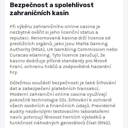
Bezpečnost a spolehlivost
zahraničních kasin
Při výběru zahraničního online casina je
nezbytné ověřit si jeho licenční status a
reputaci. Renomovaná kasina drží licence od
prestižních orgánů, jako jsou Malta Gaming
Authority (MGA), UK Gambling Commission nebo
Curacao eGaming. Tyto licence zaručují, že
kasino dodržuje přísné standardy pro férové
hraní, ochranu hráčů a zodpovědné hazardní
hry.
Důležitou součástí bezpečnosti je také šifrování
dat a zabezpečení platebních transakcí.
Moderní zahraniční online casina využívají
pokročilé technologie SSL šifrování k ochraně
všech osobních a finančních údajů. Pravidelné
audity nezávislými testovacími laboratořemi
navíc potvrzují férovost herních výsledků a
funkčnost náhodných generátorů čísel (RNG).