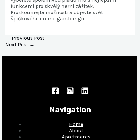
funkcemi pro skvělý herní zážitek.
Prozkoumejte možnosti a objevte svět
špičkového online gamblingu.
←
Previous Post
Next Post
→
Navigation
Home
About
Apartments