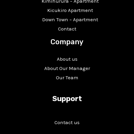
Kimihurura – Apartment
Kicukiro Apartment
Down Town – Apartment
Contact
Company
About us
About Our Manager
Our Team
Support
Contact us