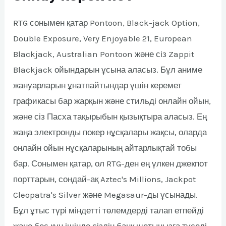
RTG сонымен қатар Pontoon, Black-jack Option,
Double Exposure, Very Enjoyable 21, European
Blackjack, Australian Pontoon және сіз Zappit
Blackjack ойындарын ұсына аласыз. Бұл аниме
жануарларын ұнатпайтындар үшін керемет
графикасы бар жарқын және стильді онлайн ойын,
және сіз Пасха тақырыбын қызықтыра аласыз. Ең
жаңа электронды покер нұсқалары жақсы, оларда
онлайн ойын нұсқаларының айтарлықтай тобы
бар. Сонымен қатар, ол RTG-ден ең үлкен джекпот
порттарын, сондай-ақ Aztec's Millions, Jackpot
Cleopatra's Silver және Megasaur-ды ұсынады.
Бұл ұтыс түрі міндетті төлемдерді талап етпейді