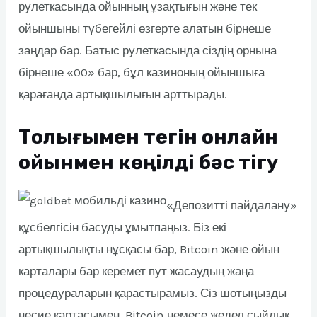
рулеткасында ойынның ұзақтығын және тек
ойыншыны түбегейлі өзгерте алатын бірнеше
заңдар бар. Батыс рулеткасында сіздің орнына
бірнеше «00» бар, бұл казиноның ойыншыға
қарағанда артықшылығын арттырады.
Толығымен тегін онлайн
ойынмен көңілді бәс тігу
«Депозитті пайдалану»
құсбелгісін басуды ұмытпаңыз. Біз екі
артықшылықты нұсқасы бар, Bitcoin және ойын
карталары бар керемет пут жасаудың жаңа
процедураларын қарастырамыз. Сіз шотыңызды
несие картасымен, Bitcoin немесе жедел сыйлық