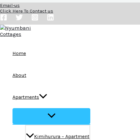
Skip
Post
MENU
Email-us
to
navigation
TOGGLE
Click Here To Contact us
Détail ou désaccord de la out
content
Thunderstruck II
/
Uncategorized
/ By
adm1nlxg1n
Home
Ravi
Campagne publicitaire Thunderstruck
About
II et rôle Wildstorm – Mr Bet Machines à
sous en argent réel
Les ecellents Machines pour dessous
abusives
Apartments
Numéro du jeu Thunderstruck
Thunderstruck II – S’amuser Gratis à
une Outil vers Thunes
Kimihurura – Apartment
Une telle appareil pour avec est
Mr Bet Machines à sous 