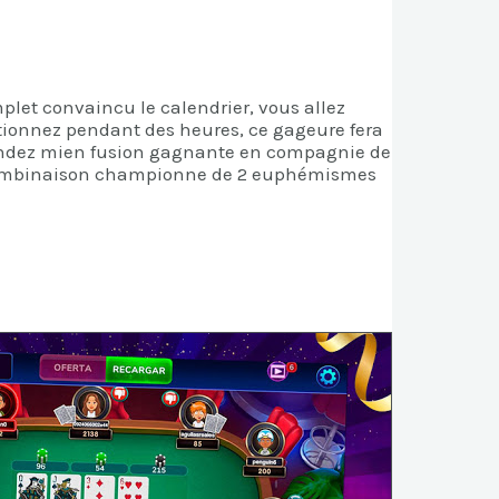
et convaincu le calendrier, vous allez
ionnez pendant des heures, ce gageure fera
attendez mien fusion gagnante en compagnie de
le combinaison championne de 2 euphémismes