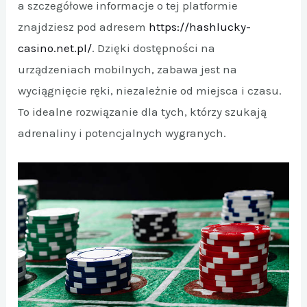
a szczegółowe informacje o tej platformie
znajdziesz pod adresem
https://hashlucky-
casino.net.pl/
. Dzięki dostępności na
urządzeniach mobilnych, zabawa jest na
wyciągnięcie ręki, niezależnie od miejsca i czasu.
To idealne rozwiązanie dla tych, którzy szukają
adrenaliny i potencjalnych wygranych.