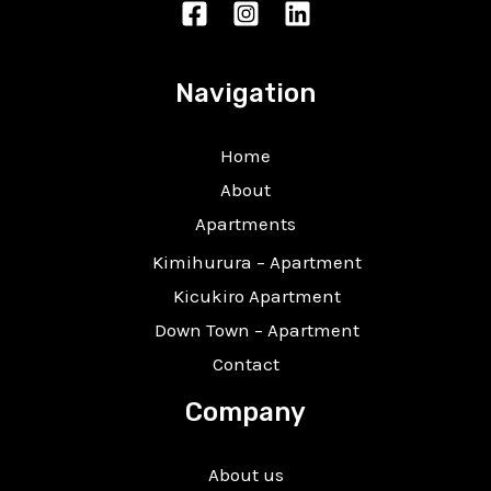
Navigation
Home
About
Apartments
Kimihurura – Apartment
Kicukiro Apartment
Down Town – Apartment
Contact
Company
About us