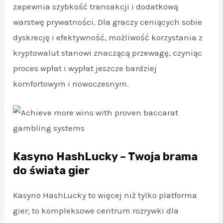
zapewnia szybkość transakcji i dodatkową
warstwę prywatności. Dla graczy ceniących sobie
dyskrecję i efektywność, możliwość korzystania z
kryptowalut stanowi znaczącą przewagę, czyniąc
proces wpłat i wypłat jeszcze bardziej
komfortowym i nowoczesnym.
Kasyno HashLucky – Twoja brama
do świata gier
Kasyno HashLucky to więcej niż tylko platforma
gier; to kompleksowe centrum rozrywki dla