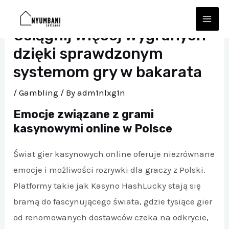
Skip
Post
MAI
to
navigation
Osiągnij więcej wygranych
ME
content
dzięki sprawdzonym
systemom gry w bakarata
/
Gambling
/ By
adm1nlxg1n
Emocje związane z grami
kasynowymi online w Polsce
E
Świat gier kasynowych online oferuje niezrównane
emocje i możliwości rozrywki dla graczy z Polski.
Platformy takie jak Kasyno HashLucky stają się
bramą do fascynującego świata, gdzie tysiące gier
od renomowanych dostawców czeka na odkrycie,