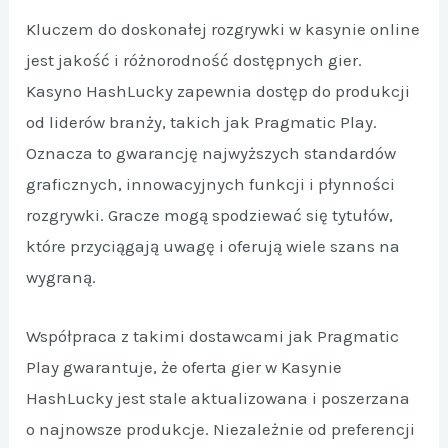
Kluczem do doskonałej rozgrywki w kasynie online
jest jakość i różnorodność dostępnych gier.
Kasyno HashLucky zapewnia dostęp do produkcji
od liderów branży, takich jak Pragmatic Play.
Oznacza to gwarancję najwyższych standardów
graficznych, innowacyjnych funkcji i płynności
rozgrywki. Gracze mogą spodziewać się tytułów,
które przyciągają uwagę i oferują wiele szans na
wygraną.
Współpraca z takimi dostawcami jak Pragmatic
Play gwarantuje, że oferta gier w Kasynie
HashLucky jest stale aktualizowana i poszerzana
o najnowsze produkcje. Niezależnie od preferencji