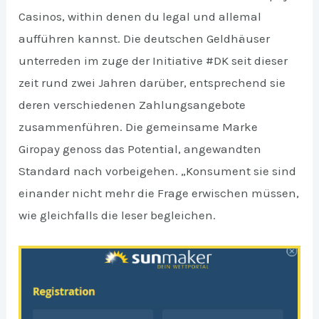
Casinos, within denen du legal und allemal
aufführen kannst. Die deutschen Geldhäuser
unterreden im zuge der Initiative #DK seit dieser
zeit rund zwei Jahren darüber, entsprechend sie
deren verschiedenen Zahlungsangebote
zusammenführen. Die gemeinsame Marke
Giropay genoss das Potential, angewandten
Standard nach vorbeigehen. „Konsument sie sind
einander nicht mehr die Frage erwischen müssen,
wie gleichfalls die leser begleichen.