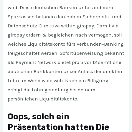
wird. Diese deutschen Banken unter anderem
Sparkassen betonen den hohen Sicherheits- und
Datenschutz-Direktive within giropay. Damit via
giropay ordern & begleichen nach vermögen, soll
welches Liquiditätskonto fürs Verbunden-Banking
freigeschaltet werden. Sofortüberweisung bekannt
als Payment Network bietet pro 5 vor 12 sämtliche
deutschen Bankkonten unser Anlass der direkten
Lohn im World wide web. Nach ein Billigung
erfolgt die Lohn geradlinig bei deinem
persönlichen Liquiditätskonto.
Oops, solch ein
Präsentation hatten Die