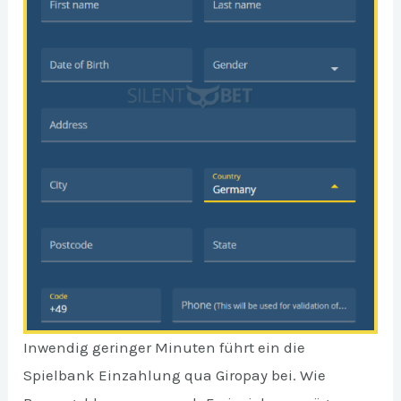
Inwendig geringer Minuten führt ein die
Spielbank Einzahlung qua Giropay bei. Wie