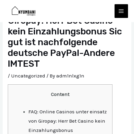
Skip
Post
MAI
to
navigation
Giropay: Herr Bet Casino
ME
content
kein Einzahlungsbonus Sic
gut ist nachfolgende
deutsche PayPal-Andere
IMTEST
/
Uncategorized
/ By
adm1nlxg1n
E
Content
FAQ: Online Casinos unter einsatz
von Giropay: Herr Bet Casino kein
Einzahlungsbonus