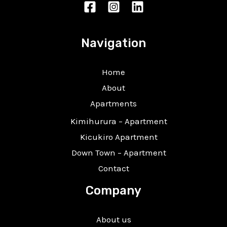
Navigation
Home
About
Apartments
Kimihurura – Apartment
Kicukiro Apartment
Down Town – Apartment
Contact
Company
About us