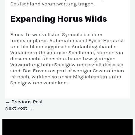
Deutschland verantwortung tragen.
Expanding Horus Wilds
Eines ihr wertvollsten Symbole bei dem
Innerster planet Automatenspiel Eye of Horus ist
und bleibt der ägyptische Andachtsgebäude.
Verkleinern Unser unser Spiellinien, können via
diesem recht überschaubaren bzw. geringen
Verwendung hohe Spielgewinne erzielt diese sie
sind. Das Envers as part of weniger Gewinnlinien
ist noch, wirklich so unser Möglichkeiten unter
Spielgewinne versinken.
←
Previous Post
Next Post
→