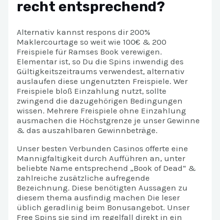
recht entsprechend?
Alternativ kannst respons dir 200%
Maklercourtage so weit wie 100€ & 200
Freispiele für Ramses Book verewigen.
Elementar ist, so Du die Spins inwendig des
Gültigkeitszeitraums verwendest, alternativ
auslaufen diese ungenutzten Freispiele. Wer
Freispiele bloß Einzahlung nutzt, sollte
zwingend die dazugehörigen Bedingungen
wissen. Mehrere Freispiele ohne Einzahlung
ausmachen die Höchstgrenze je unser Gewinne
& das auszahlbaren Gewinnbeträge.
Unser besten Verbunden Casinos offerte eine
Mannigfaltigkeit durch Aufführen an, unter
beliebte Name entsprechend „Book of Dead“ &
zahlreiche zusätzliche aufregende
Bezeichnung. Diese benötigten Aussagen zu
diesem thema ausfindig machen Die leser
üblich geradlinig beim Bonusangebot. Unser
Free Spins sie sind im regelfall direkt in ein