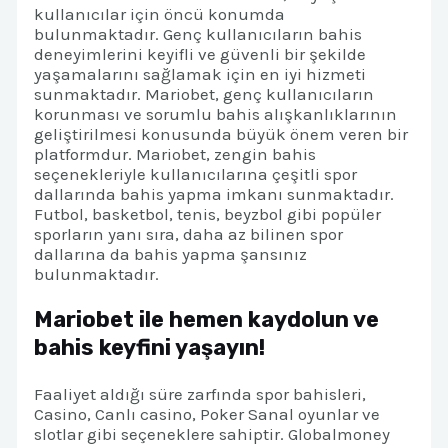
kullanıcılar için öncü konumda
bulunmaktadır. Genç kullanıcıların bahis
deneyimlerini keyifli ve güvenli bir şekilde
yaşamalarını sağlamak için en iyi hizmeti
sunmaktadır. Mariobet, genç kullanıcıların
korunması ve sorumlu bahis alışkanlıklarının
geliştirilmesi konusunda büyük önem veren bir
platformdur. Mariobet, zengin bahis
seçenekleriyle kullanıcılarına çeşitli spor
dallarında bahis yapma imkanı sunmaktadır.
Futbol, basketbol, tenis, beyzbol gibi popüler
sporların yanı sıra, daha az bilinen spor
dallarına da bahis yapma şansınız
bulunmaktadır.
Mariobet ile hemen kaydolun ve
bahis keyfini yaşayın!
Faaliyet aldığı süre zarfında spor bahisleri,
Casino, Canlı casino, Poker Sanal oyunlar ve
slotlar gibi seçeneklere sahiptir. Globalmoney