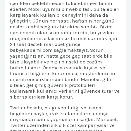
içerikleri bekletilmeden tüketebilmeyi tercih
ederler. Mobil uyumlu bir web sitesi, bu talepleri
karşılayarak kullanıcı deneyimini daha da
iyileştirir. Günün her saati, haftanın her günü
destek alabileceğiniz bir ekibe sahibiz. Bizim
için önemli olan sizin rahatınızdır, bu yüzden
müşterilerimize kesintisiz hizmet sunmak için
24 saat destek mariobet güncel
babyakademi.com sağlamaktayız. Sorun
yaşadığınız an, hatta gece geç saatlerde bile
bize ulaşabilir ve hızlı bir şekilde çözüm
bulabilirsiniz. Ödeme sürecinde kişisel ve
finansal bilgilerin korunması, müşterilerin en
önemli önceliklerinden biridir. Mariobet gibi
siteler, gelişmiş güvenlik protokolleri
kullanarak kullanıcı verilerini güvende tutar ve
siber saldırılara karşı korur.
Twitter hesabı, bu güvenilirliği ve lisans
bilgilerini paylaşarak kullanıcıların endişe
duymadan bahis yapmalarını sağlar. Mariobet,
Twitter üzerinden sık sık özel kampanyalar ve
promosyonlar duyurur. Bu promosyonlar,