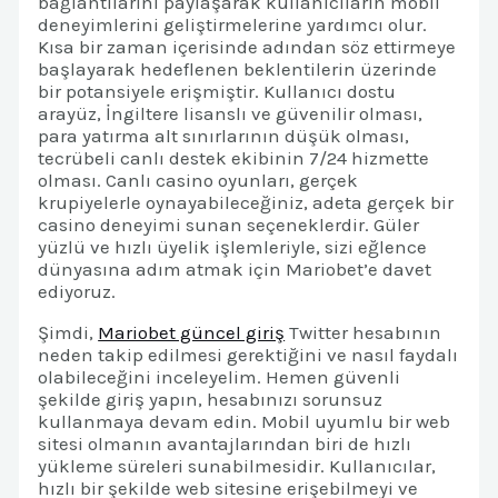
bağlantılarını paylaşarak kullanıcıların mobil
deneyimlerini geliştirmelerine yardımcı olur.
Kısa bir zaman içerisinde adından söz ettirmeye
başlayarak hedeflenen beklentilerin üzerinde
bir potansiyele erişmiştir. Kullanıcı dostu
arayüz, İngiltere lisanslı ve güvenilir olması,
para yatırma alt sınırlarının düşük olması,
tecrübeli canlı destek ekibinin 7/24 hizmette
olması. Canlı casino oyunları, gerçek
krupiyelerle oynayabileceğiniz, adeta gerçek bir
casino deneyimi sunan seçeneklerdir. Güler
yüzlü ve hızlı üyelik işlemleriyle, sizi eğlence
dünyasına adım atmak için Mariobet’e davet
ediyoruz.
Şimdi,
Mariobet güncel giriş
Twitter hesabının
neden takip edilmesi gerektiğini ve nasıl faydalı
olabileceğini inceleyelim. Hemen güvenli
şekilde giriş yapın, hesabınızı sorunsuz
kullanmaya devam edin. Mobil uyumlu bir web
sitesi olmanın avantajlarından biri de hızlı
yükleme süreleri sunabilmesidir. Kullanıcılar,
hızlı bir şekilde web sitesine erişebilmeyi ve