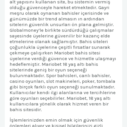
alt yapısını kullanan site, bu sistemin vermiş
olduğu güvenceyle hareket etmektedir. Gayri
meşru olarak oynanan bahisler içerisinde ve
günümüzde bir trend almasın ın ardından
sitelerin güvenlik unsurları ön plana gelmiştir.
Globalmoney’le birlikte sürdürdüğü çalışmalar
sayesinde üyelerine güvenilir bir kazanç elde
etmelerine olanak sağlamıştır. Bahis siteleri
çoğunlukla üyelerine çeşitli fırsatlar sunarak
çekmeye çalışırken Mariobet bahis sitesi
üyelerine verdiği güvence ve hizmetle ulaşmayı
hedeflemiştir. Mariobet 18 yaş altı bahis
sitelerinde geniş bir oyun seçeneği
bulunmaktadır. Spor bahisleri, canlı bahisler,
casino oyunları, slot makineleri, poker, tombala
gibi birçok farklı oyun seçeneği sunulmaktadır.
Kullanıcılar kendi ilgi alanlarına ve tercihlerine
göre oyunları seçebilirler. Mariobet, 18 yaş altı
kullanıcılara yönelik olarak hizmet veren bir
bahis sitesidir.
İşlemlerinizden emin olmak için güvenlik
önlemleri alıyor ve kişisel bilgilerinizi gizli