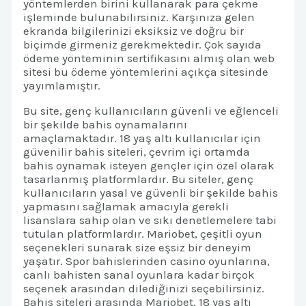
yöntemlerden birini kullanarak para çekme
işleminde bulunabilirsiniz. Karşınıza gelen
ekranda bilgilerinizi eksiksiz ve doğru bir
biçimde girmeniz gerekmektedir. Çok sayıda
ödeme yönteminin sertifikasını almış olan web
sitesi bu ödeme yöntemlerini açıkça sitesinde
yayımlamıştır.
Bu site, genç kullanıcıların güvenli ve eğlenceli
bir şekilde bahis oynamalarını
amaçlamaktadır. 18 yaş altı kullanıcılar için
güvenilir bahis siteleri, çevrim içi ortamda
bahis oynamak isteyen gençler için özel olarak
tasarlanmış platformlardır. Bu siteler, genç
kullanıcıların yasal ve güvenli bir şekilde bahis
yapmasını sağlamak amacıyla gerekli
lisanslara sahip olan ve sıkı denetlemelere tabi
tutulan platformlardır. Mariobet, çeşitli oyun
seçenekleri sunarak size eşsiz bir deneyim
yaşatır. Spor bahislerinden casino oyunlarına,
canlı bahisten sanal oyunlara kadar birçok
seçenek arasından dilediğinizi seçebilirsiniz.
Bahis siteleri arasında Mariobet, 18 yaş altı