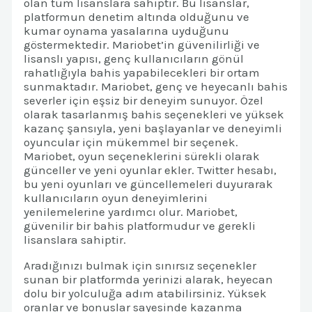
olan tüm lisanslara sahiptir. Bu lisanslar,
platformun denetim altında olduğunu ve
kumar oynama yasalarına uyduğunu
göstermektedir. Mariobet’in güvenilirliği ve
lisanslı yapısı, genç kullanıcıların gönül
rahatlığıyla bahis yapabilecekleri bir ortam
sunmaktadır. Mariobet, genç ve heyecanlı bahis
severler için eşsiz bir deneyim sunuyor. Özel
olarak tasarlanmış bahis seçenekleri ve yüksek
kazanç şansıyla, yeni başlayanlar ve deneyimli
oyuncular için mükemmel bir seçenek.
Mariobet, oyun seçeneklerini sürekli olarak
günceller ve yeni oyunlar ekler. Twitter hesabı,
bu yeni oyunları ve güncellemeleri duyurarak
kullanıcıların oyun deneyimlerini
yenilemelerine yardımcı olur. Mariobet,
güvenilir bir bahis platformudur ve gerekli
lisanslara sahiptir.
Aradığınızı bulmak için sınırsız seçenekler
sunan bir platformda yerinizi alarak, heyecan
dolu bir yolculuğa adım atabilirsiniz. Yüksek
oranlar ve bonuslar sayesinde kazanma