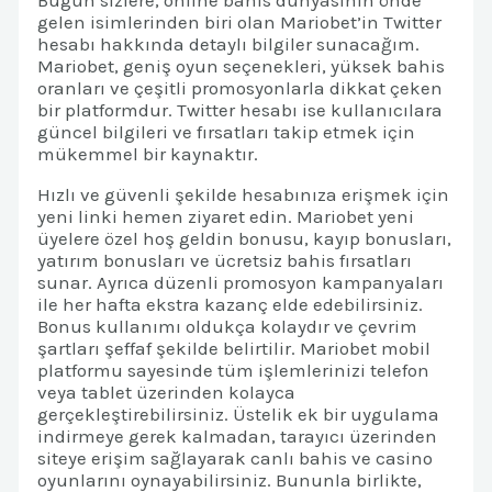
Bugün sizlere, online bahis dünyasının önde
gelen isimlerinden biri olan Mariobet’in Twitter
hesabı hakkında detaylı bilgiler sunacağım.
Mariobet, geniş oyun seçenekleri, yüksek bahis
oranları ve çeşitli promosyonlarla dikkat çeken
bir platformdur. Twitter hesabı ise kullanıcılara
güncel bilgileri ve fırsatları takip etmek için
mükemmel bir kaynaktır.
Hızlı ve güvenli şekilde hesabınıza erişmek için
yeni linki hemen ziyaret edin. Mariobet yeni
üyelere özel hoş geldin bonusu, kayıp bonusları,
yatırım bonusları ve ücretsiz bahis fırsatları
sunar. Ayrıca düzenli promosyon kampanyaları
ile her hafta ekstra kazanç elde edebilirsiniz.
Bonus kullanımı oldukça kolaydır ve çevrim
şartları şeffaf şekilde belirtilir. Mariobet mobil
platformu sayesinde tüm işlemlerinizi telefon
veya tablet üzerinden kolayca
gerçekleştirebilirsiniz. Üstelik ek bir uygulama
indirmeye gerek kalmadan, tarayıcı üzerinden
siteye erişim sağlayarak canlı bahis ve casino
oyunlarını oynayabilirsiniz. Bununla birlikte,