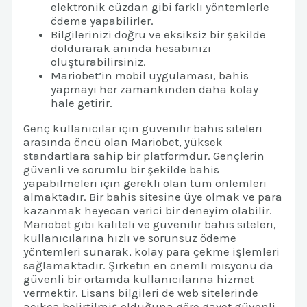
elektronik cüzdan gibi farklı yöntemlerle
ödeme yapabilirler.
Bilgilerinizi doğru ve eksiksiz bir şekilde
doldurarak anında hesabınızı
oluşturabilirsiniz.
Mariobet’in mobil uygulaması, bahis
yapmayı her zamankinden daha kolay
hale getirir.
Genç kullanıcılar için güvenilir bahis siteleri
arasında öncü olan Mariobet, yüksek
standartlara sahip bir platformdur. Gençlerin
güvenli ve sorumlu bir şekilde bahis
yapabilmeleri için gerekli olan tüm önlemleri
almaktadır. Bir bahis sitesine üye olmak ve para
kazanmak heyecan verici bir deneyim olabilir.
Mariobet gibi kaliteli ve güvenilir bahis siteleri,
kullanıcılarına hızlı ve sorunsuz ödeme
yöntemleri sunarak, kolay para çekme işlemleri
sağlamaktadır. Şirketin en önemli misyonu da
güvenli bir ortamda kullanıcılarına hizmet
vermektir. Lisans bilgileri de web sitelerinde
açıkça belirtilmiş olduğuna göre gayet güvenli,