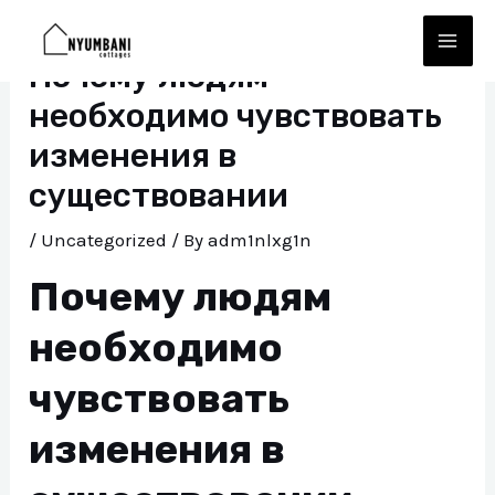
Skip
Post
MAI
to
navigation
Почему людям
ME
content
необходимо чувствовать
изменения в
существовании
/
Uncategorized
/ By
adm1nlxg1n
Почему людям
E
необходимо
чувствовать
изменения в